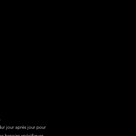
.
dur jour après jour pour
os besoins spécifiques.