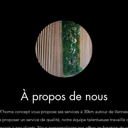
À propos de nous
R'home concept vous propose ses services à 30km autour de Vannes
 proposer un service de qualité, notre équipe talentueuse travaille 
services à nos clients. Nous personnalisons nos offres en fonction de v