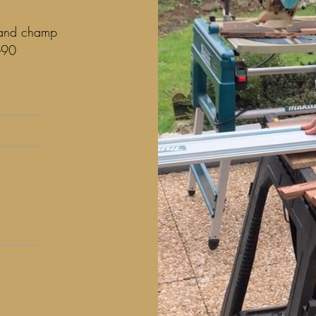
rand champ
-90