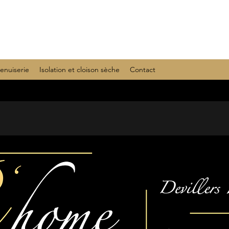
enuiserie
Isolation et cloison sèche
Contact