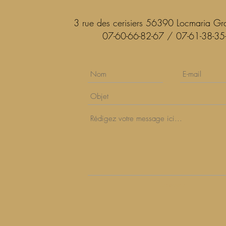
3 rue des cerisiers 56390 Locmaria G
07-60-66-82-67 / 07-61-38-35
Envoyer